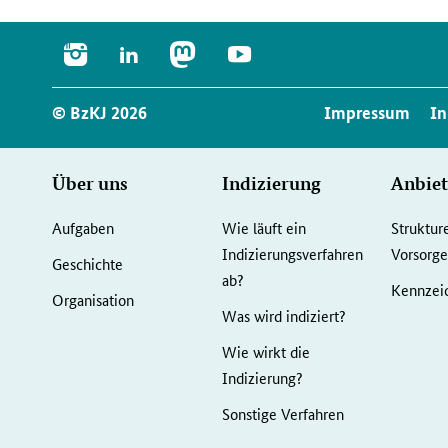
INSTAGRAM
LINKEDIN
MASTODON
YOUTUBE
Service
© BzKJ 2026
Impressum
In
Navigation
Seiten-
Über uns
Indizierung
Anbiet
Navigation
Aufgaben
Wie läuft ein
Struktur
Indizierungsverfahren
Vorsor
Geschichte
ab?
Kennzeic
Organisation
Was wird indiziert?
Wie wirkt die
Indizierung?
Sonstige Verfahren