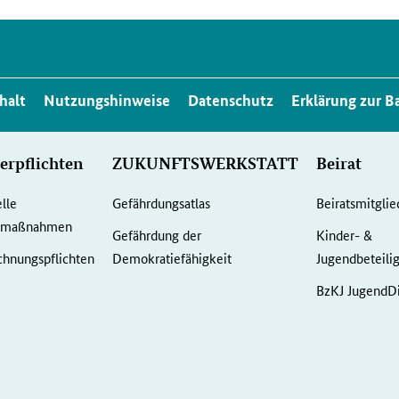
halt
Nutzungshinweise
Datenschutz
Erklärung zur Ba
erpflichten
ZUKUNFTSWERKSTATT
Beirat
elle
Gefährdungsatlas
Beiratsmitglie
gemaßnahmen
Gefährdung der
Kinder- &
hnungspflichten
Demokratiefähigkeit
Jugendbeteili
BzKJ JugendDi