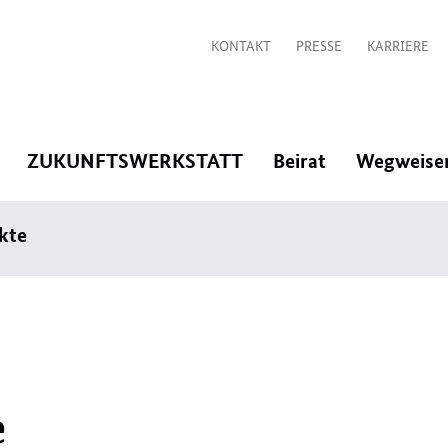
KONTAKT
PRESSE
KARRIERE
:
:
:
ZUKUNFTSWERKSTATT
Beirat
Wegweise
Navigation
Navigation
Navigation
kte
öffnen/schließen
öffnen/schließen
öffnen/schlie
er
e