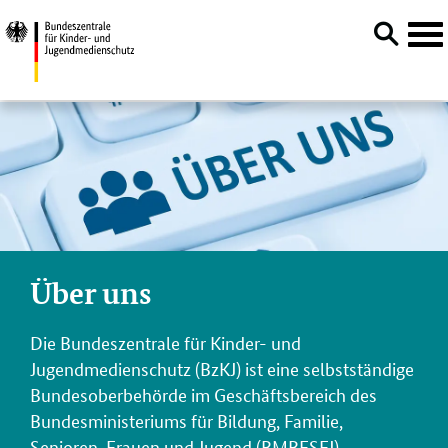
Navi
öffn
Direktlink:
Über uns
Die Bundeszentrale für Kinder- und
Jugendmedienschutz (BzKJ) ist eine selbstständige
Bundesoberbehörde im Geschäftsbereich des
Bundesministeriums für Bildung, Familie,
Senioren, Frauen und Jugend (BMBFSFJ).