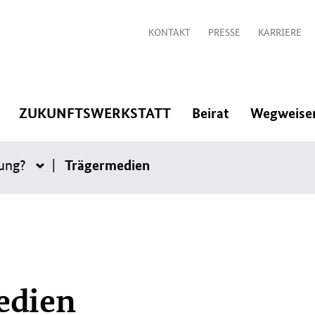
KONTAKT
PRESSE
KARRIERE
:
:
:
ZUKUNFTSWERKSTATT
Beirat
Wegweise
Navigation
Navigation
Navigation
Trägermedien
rung?
öffnen/schließen
öffnen/schließen
öffnen/schlie
Wie
wirkt
die
Indizierung?
edien