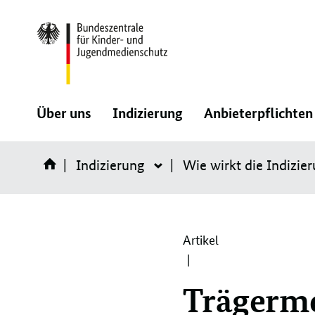
Direktlink:
:
:
Über uns
Indizierung
Anbieterpflichten
Navigation
Navigation
Indizierung
öffnen/schließen
öffnen/schließen
Wie wirkt die Indizie
Indizierung
Artikel
Trägerm