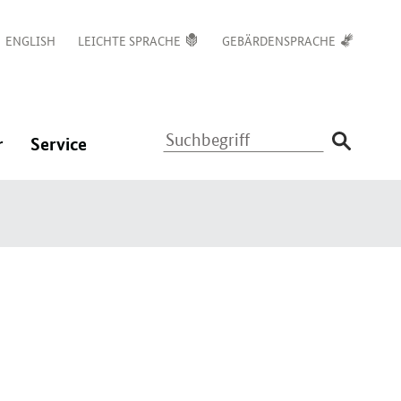
ENGLISH
LEICHTE SPRACHE
GEBÄRDENSPRACHE
Suchbegriff
:
:
r
Service
Navigation
Navigation
ßen
öffnen/schließen
öffnen/schließen