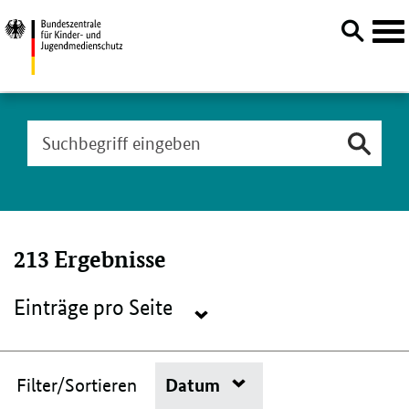
Navi
öffn
Direktlink:
Aktuelle
Suchbegriff
Meldungen
eingeben
-
Suchergebnisse
Suche:
213 Ergebnisse
Einträge pro Seite
Navigation
öffnen/schließen
Filter
Datum
Filter/Sortieren