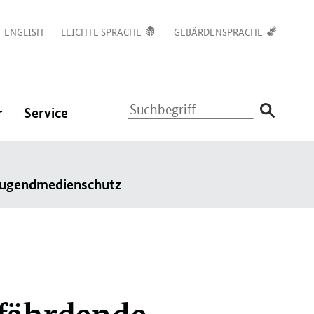
ENGLISH
LEICHTE SPRACHE
GEBÄRDENSPRACHE
Suchbegriff
:
:
r
Service
Navigation
Navigation
ßen
öffnen/schließen
öffnen/schließen
 Jugendmedienschutz
efährdende