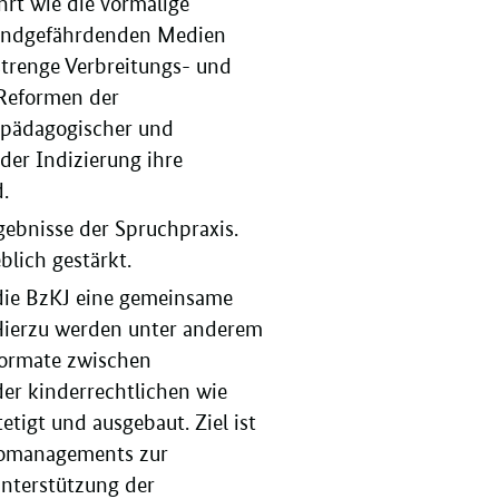
hrt wie die vormalige
ugendgefährdenden Medien
strenge Verbreitungs- und
Reformen der
n pädagogischer und
der Indizierung ihre
.
gebnisse der Spruchpraxis.
blich gestärkt.
die BzKJ eine gemeinsame
 Hierzu werden unter anderem
ormate zwischen
er kinderrechtlichen wie
tigt und ausgebaut. Ziel ist
ikomanagements zur
nterstützung der