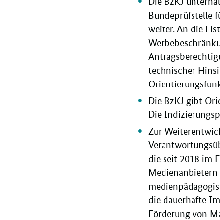
Die BzKJ unterhäl
Bundeprüfstelle 
weiter. An die Li
Werbebeschränku
Antragsberechtigu
technischer Hinsi
Orientierungsfunk
Die BzKJ gibt Ori
Die Indizierungsp
Zur Weiterentwic
Verantwortungsüb
die seit 2018 i
Medienanbietern 
medienpädagogisch
die dauerhafte I
Förderung von Ma