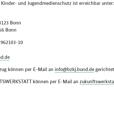
 Kinder- und Jugendmedienschutz ist erreichbar unter
53123 Bonn
056 Bonn
9 962103-10
4
nd.de
ezug können per E-Mail an
info@bzkj.bund.de
gerichte
TSWERKSTATT können per E-Mail an
zukunftswerkst