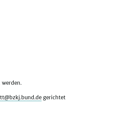
:
t werden.
att@bzkj.bund.de
gerichtet