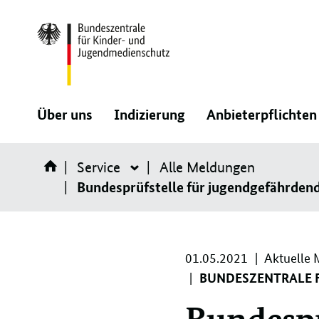
Direktlink:
:
:
Über uns
Indizierung
Anbieterpflichten
Navigation
Navigation
Service
öffnen/schließen
Alle Meldungen
öffnen/schließen
Service
Bundesprüfstelle für jugendgefährden
01.
01.05.2021
Aktuelle 
05.
BUNDESZENTRALE 
2021
Bundespr