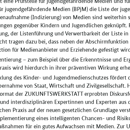
t eine Prüfstelle für jugendgefährdende Medien und fü
für jugendgefährdende Medien (BPjM) die Liste der j
stenaufnahme (Indizierung) von Medien sind weiterhin 
ngen gegenüber Kindern und Jugendlichen geknüpft. 
ng, der Listenführung und Verwertbarkeit der Liste i
cht tragen dazu bei, dass neben der Abschirmfunktion 
tion für Medienanbieter und Erziehende gefestigt wird
entierung – zum Beispiel über die Erkenntnisse und Er
raxis wird hierdurch in ihrer präventiven Wirkung erhe
klung des Kinder- und Jugendmedienschutzes fördert 
ernahme von Staat, Wirtschaft und Zivilgesellschaft.
m Format der ZUKUNFTSWERKSTATT erprobten Diskursf
und interdisziplinären Expertinnen und Experten aus d
en Praxis auf der neuen gesetzlichen Grundlage verste
mplementierung eines intelligenten Chancen- und Ris
ßnahmen für ein gutes Aufwachsen mit Medien. Zur U