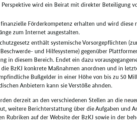
 Perspektive wird ein Beirat mit direkter Beteiligung
e finanzielle Förderkompetenz erhalten und wird dies
änge zum Internet ausgestalten.
hutzgesetz enthält systemische Vorsorgepflichten (zu
 Beschwerde- und Hilfesysteme) gegenüber Plattformen
ng in diesem Bereich. Endet ein dazu vorausgegangenes
n die BzKJ konkrete Maßnahmen anordnen und in letzt
mpfindliche Bußgelder in einer Höhe von bis zu 50 Mi
dischen Anbietern kann sie Verstöße ahnden.
rden derzeit an den verschiedenen Stellen an die neu
t, weitere Berichterstattung über die Aufgaben und A
en Rubriken auf der Website der BzKJ sowie in der beh