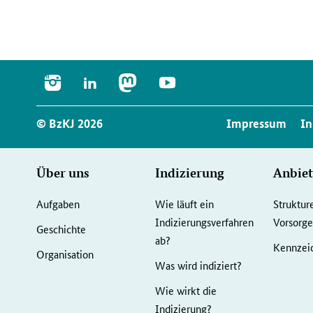
INSTAGRAM
LINKEDIN
MASTODON
YOUTUBE
Service
© BzKJ 2026
Impressum
In
Navigation
Seiten-
Über uns
Indizierung
Anbiet
Navigation
Aufgaben
Wie läuft ein
Struktur
Indizierungsverfahren
Vorsor
Geschichte
ab?
Kennzeic
Organisation
Was wird indiziert?
Wie wirkt die
Indizierung?