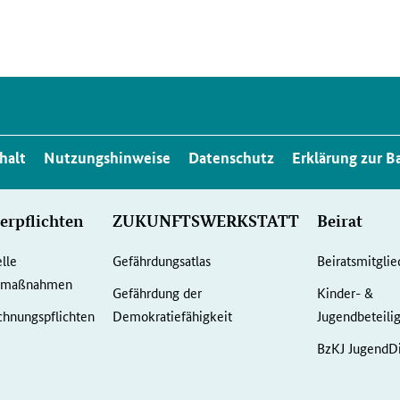
halt
Nutzungshinweise
Datenschutz
Erklärung zur Ba
erpflichten
ZUKUNFTSWERKSTATT
Beirat
elle
Gefährdungsatlas
Beiratsmitglie
gemaßnahmen
Gefährdung der
Kinder- &
hnungspflichten
Demokratiefähigkeit
Jugendbeteili
BzKJ JugendDi