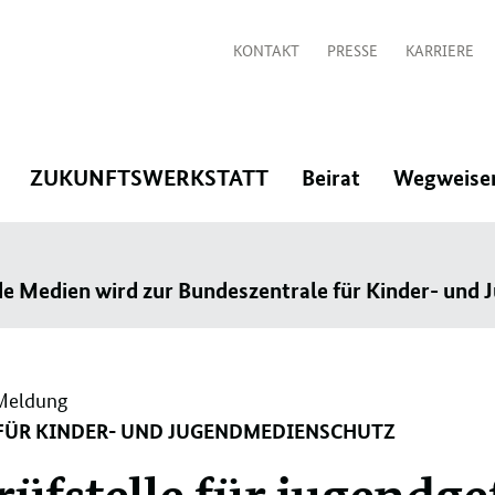
KONTAKT
PRESSE
KARRIERE
:
:
:
ZUKUNFTSWERKSTATT
Beirat
Wegweise
Navigation
Navigation
Navigation
öffnen/schließen
öffnen/schließen
öffnen/schlie
de Medien wird zur Bundeszentrale für Kinder- und
Meldung
FÜR KINDER- UND JUGENDMEDIENSCHUTZ
üfstelle für jugendg