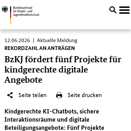
Navi
öffn
Direktlink:
12.
12.06.2026
Aktuelle Meldung
06.
REKORDZAHL AN ANTRÄGEN
2026
BzKJ fördert fünf Projekte für
kindgerechte digitale
Angebote
Seite teilen
Seite drucken
Kindgerechte KI-Chatbots, sichere
Interaktionsräume und digitale
Beteiligungsangebote: Fünf Projekte