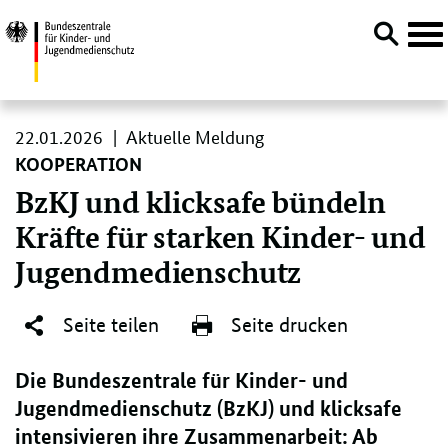
Navi
öffn
Direktlink:
22.
22.01.2026
Aktuelle Meldung
01.
KOOPERATION
2026
BzKJ und klicksafe bündeln
Kräfte für starken Kinder- und
Jugendmedienschutz
Seite teilen
Seite drucken
Die Bundeszentrale für Kinder- und
Jugendmedienschutz (BzKJ) und klicksafe
intensivieren ihre Zusammenarbeit: Ab