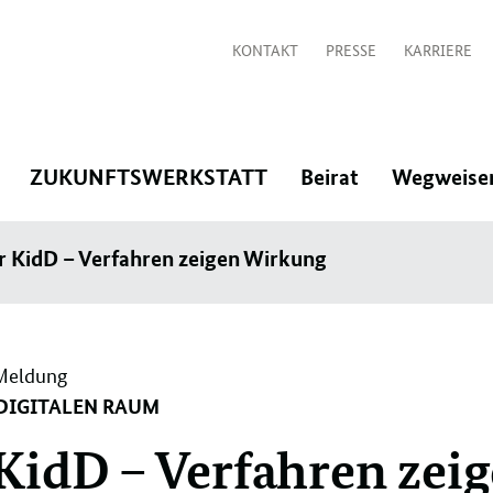
KONTAKT
PRESSE
KARRIERE
:
:
:
ZUKUNFTSWERKSTATT
Beirat
Wegweise
Navigation
Navigation
Navigation
hr KidD – Verfahren zeigen Wirkung
öffnen/schließen
öffnen/schließen
öffnen/schlie
Meldung
DIGITALEN RAUM
 KidD – Verfahren zei