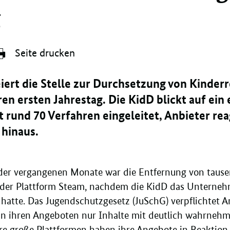
g
Seite drucken
iert die Stelle zur Durchsetzung von Kinderr
ren ersten Jahrestag. Die KidD blickt auf ein 
at rund 70 Verfahren eingeleitet, Anbieter re
 hinaus.
 der vergangenen Monate war die Entfernung von tause
 der Plattform Steam, nachdem die KidD das Unternehm
atte. Das Jugendschutzgesetz (JuSchG) verpflichtet An
 in ihren Angeboten nur Inhalte mit deutlich wahrneh
re große Plattformen haben ihre Angebote in Reaktion