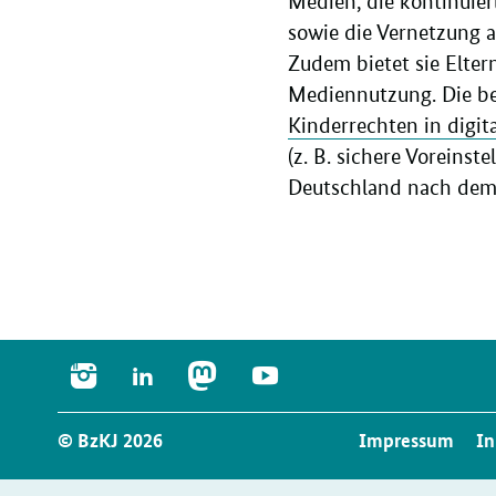
Medien, die kontinuie
sowie die Vernetzung 
Zudem bietet sie Elter
Mediennutzung. Die be
Kinderrechten in digit
(z. B. sichere Voreinst
Deutschland nach dem e
INSTAGRAM
LINKEDIN
MASTODON
YOUTUBE
Service
© BzKJ 2026
Impressum
In