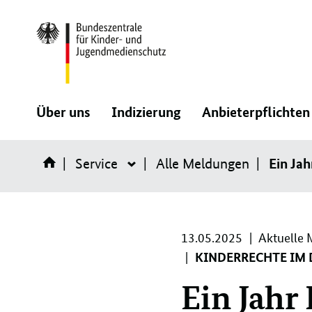
Direktlink:
:
:
Über uns
Indizierung
Anbieterpflichten
Navigation
Navigation
Ein Ja
Service
öffnen/schließen
Alle Meldungen
öffnen/schließen
Service
13.
13.05.2025
Aktuelle 
05.
KINDERRECHTE IM 
2025
Ein Jahr