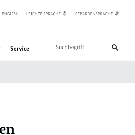
ENGLISH
LEICHTE SPRACHE
GEBÄRDENSPRACHE
Suchbegriff
:
:
r
Service
Navigation
Navigation
ßen
öffnen/schließen
öffnen/schließen
gen