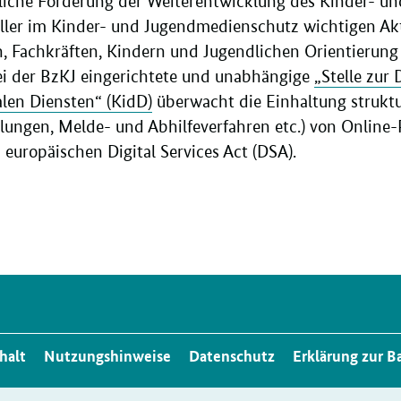
rliche Förderung der Weiterentwicklung des Kinder- 
aller im Kinder- und Jugendmedienschutz wichtigen Ak
n, Fachkräften, Kindern und Jugendlichen Orientierung 
i der BzKJ eingerichtete und unabhängige
„Stelle zur
alen Diensten“ (KidD)
überwacht die Einhaltung struk
ellungen, Melde- und Abhilfeverfahren etc.) von Online-
uropäischen Digital Services Act (DSA).
halt
Nutzungshinweise
Datenschutz
Erklärung zur Ba