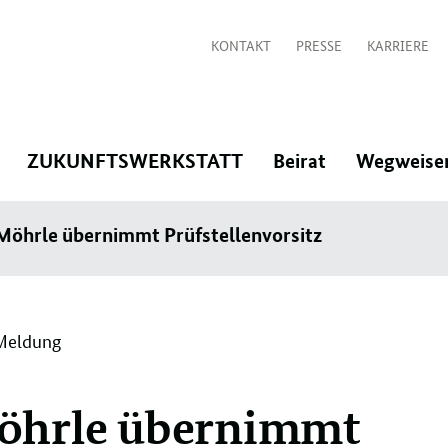
KONTAKT
PRESSE
KARRIERE
:
:
:
ZUKUNFTSWERKSTATT
Beirat
Wegweise
Navigation
Navigation
Navigation
 Möhrle übernimmt Prüfstellenvorsitz
öffnen/schließen
öffnen/schließen
öffnen/schlie
Meldung
Möhrle übernimmt