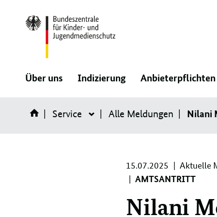
Direktlink:
:
:
Über uns
Indizierung
Anbieterpflichten
Navigation
Navigation
Nilani
Service
öffnen/schließen
Alle Meldungen
öffnen/schließen
Service
15.
15.07.2025
Aktuelle 
07.
AMTSANTRITT
2025
Nilani 