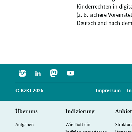
Kinderrechten in digit
(z. B. sichere Voreinst
Deutschland nach dem e
INSTAGRAM
LINKEDIN
MASTODON
YOUTUBE
Service
© BzKJ 2026
Impressum
In
Navigation
Seiten-
Über uns
Indizierung
Anbiet
Navigation
Aufgaben
Wie läuft ein
Struktur
Indizierungsverfahren
Vorsor