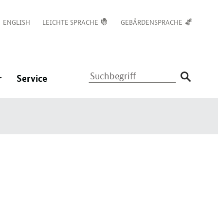
ENGLISH
LEICHTE SPRACHE
GEBÄRDENSPRACHE
Suchbegriff
:
:
r
Service
Navigation
Navigation
ßen
öffnen/schließen
öffnen/schließen