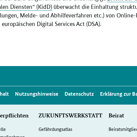
alen Diensten“ (KidD)
überwacht die Einhaltung struk
ellungen, Melde- und Abhilfeverfahren etc.) von Online-
uropäischen Digital Services Act (DSA).
halt
Nutzungshinweise
Datenschutz
Erklärung zur Ba
erpflichten
ZUKUNFTSWERKSTATT
Beirat
elle
Gefährdungsatlas
Beiratsmitglie
gemaßnahmen