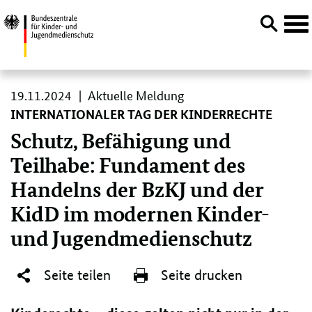
Navi
öffn
Direktlink:
19.
19.11.2024
Aktuelle Meldung
11.
INTERNATIONALER TAG DER KINDERRECHTE
2024
Schutz, Befähigung und
Teilhabe: Fundament des
Handelns der BzKJ und der
KidD im modernen Kinder-
und Jugendmedienschutz
Seite teilen
Seite drucken