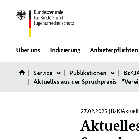
Direktlink:
:
:
Über uns
Indizierung
Anbieterpflichten
Navigation
Navigation
Service
öffnen/schließen
Publikationen
öffnen/schließen
BzKJA
Service
Publik
Aktuelles aus der Spruchpraxis - "Ver
27.02.2025 | BzKJAktuell
Aktuelles