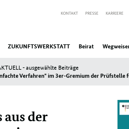
KONTAKT
PRESSE
KARRIERE
:
:
:
ZUKUNFTSWERKSTATT
Beirat
Wegweise
Navigation
Navigation
Navigation
KTUELL - ausgewählte Beiträge
öffnen/schließen
öffnen/schließen
öffnen/schlie
ationen
einfachte Verfahren" im 3er-Gremium der Prüfstelle
 aus der