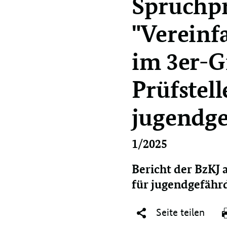
Spruchpr
"Vereinf
im 3er-
Prüfstell
jugendg
1/2025
Bericht der BzKJ 
für jugendgefähr
Seite teilen