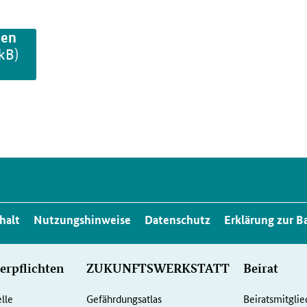
den
kB)
halt
Nutzungshinweise
Datenschutz
Erklärung zur Ba
erpflichten
ZUKUNFTSWERKSTATT
Beirat
elle
Gefährdungsatlas
Beiratsmitglie