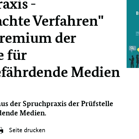
axis -
achte Verfahren"
Gremium der
e für
efährdende Medien
aus der Spruchpraxis der Prüfstelle
dende Medien.
Seite drucken