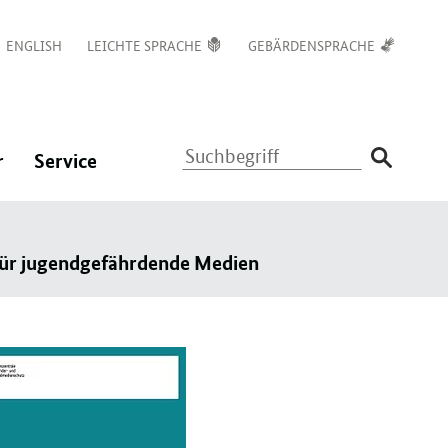
ENGLISH
LEICHTE SPRACHE
GEBÄRDENSPRACHE
Suchbegriff
:
:
r
Service
Navigation
Navigation
ßen
öffnen/schließen
öffnen/schließen
 für jugendgefährdende Medien