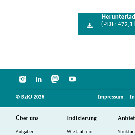
Herunterla
(PDF: 472,3 
INSTAGRAM
LINKEDIN
MASTODON
YOUTUBE
Service
© BzKJ 2026
Impressum
In
Navigation
Seiten-
Über uns
Indizierung
Anbiet
Aufgaben
Wie läuft ein
Struktur