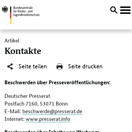
Navi
öffn
Direktlink:
Artikel
Kontakte
Seite teilen
Seite drucken
Beschwerden über Presseveröffentlichungen:
Deutscher Presserat
Postfach 7160, 53071 Bonn
E-Mail:
beschwerde@presserat.de
Internet:
www.presserat.info
Beschwerden über Inhalte von Werbung: