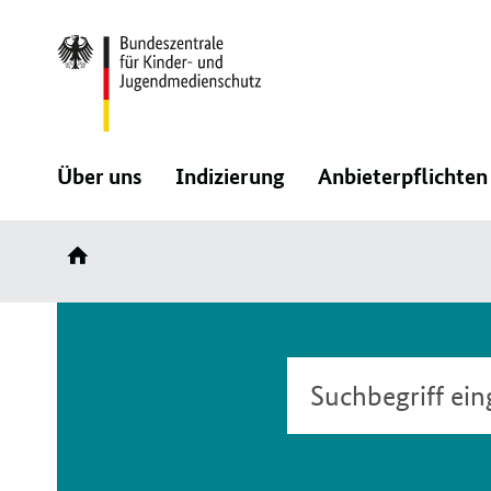
Direktlink:
:
:
Über uns
Indizierung
Anbieterpflichten
Navigation
Navigation
öffnen/schließen
öffnen/schließen
Suche
Suchbegriff
eingeben