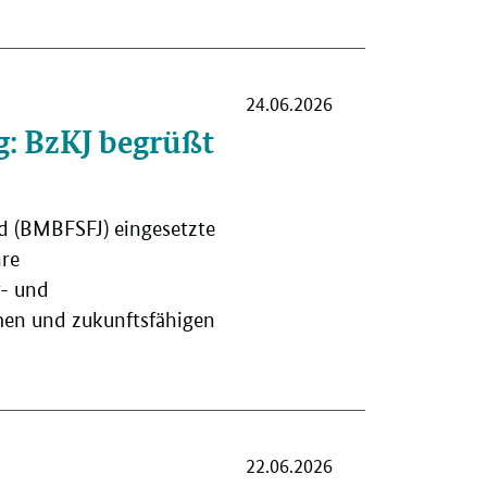
24.06.2026
: BzKJ begrüßt
nd (BMBFSFJ) eingesetzte
hre
r- und
men und zukunftsfähigen
22.06.2026