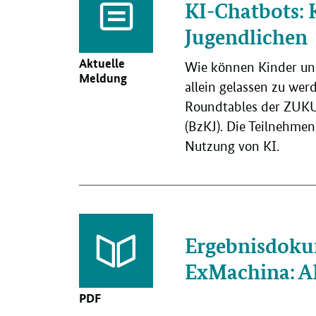
KI-Chatbots: 
Jugendlichen
Aktuelle
Wie können Kinder und
Meldung
allein gelassen zu wer
Roundtables der ZUK
(BzKJ). Die Teilnehmen
Nutzung von KI.
Ergebnisdok
ExMachina: AI
PDF