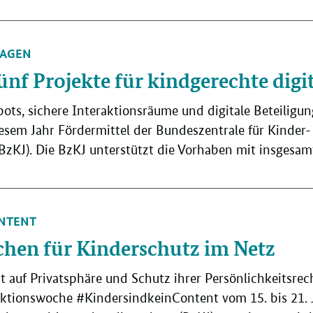
RÄGEN
ünf Projekte für kindgerechte dig
ots, sichere Interaktionsräume und digitale Beteiligu
iesem Jahr Fördermittel der Bundeszentrale für Kinder
zKJ). Die BzKJ unterstützt die Vorhaben mit insgesam
ONTENT
ichen für Kinderschutz im Netz
 auf Privatsphäre und Schutz ihrer Persönlichkeitsrec
Aktionswoche #KindersindkeinContent vom 15. bis 21. J