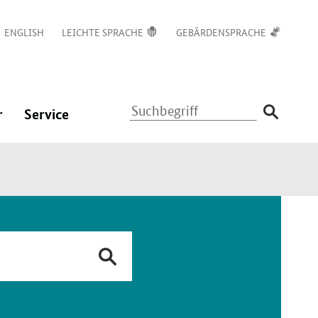
ENGLISH
LEICHTE SPRACHE
GEBÄRDENSPRACHE
Suchbegriff
:
:
r
Service
Navigation
Navigation
ßen
öffnen/schließen
öffnen/schließen