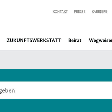
KONTAKT
PRESSE
KARRIERE
:
:
:
ZUKUNFTSWERKSTATT
Beirat
Wegweise
Navigation
Navigation
Navigation
öffnen/schließen
öffnen/schließen
öffnen/schlie