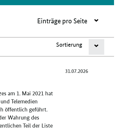
Navigation
Einträge pro Seite
öffnen/schl
Sortierung
Navigation
öffnen/schlie
31.07.2026
zes am 1. Mai 2021 hat
- und Telemedien
 öffentlich geführt.
 der Wahrung des
tlichen Teil der Liste