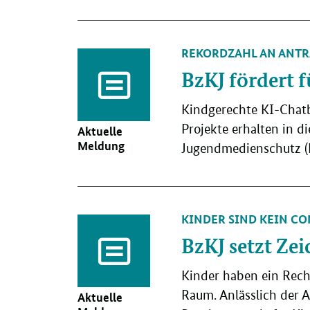
REKORDZAHL AN ANT
BzKJ fördert f
Kindgerechte KI-Chatb
Projekte erhalten in d
Aktuelle
Meldung
Jugendmedienschutz (B
KINDER SIND KEIN C
BzKJ setzt Ze
Kinder haben ein Recht
Raum. Anlässlich der 
Aktuelle